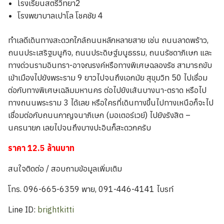
โรงเรียนสตรีวิทยา2
โรงพยาบาลเปาโล โชคชัย 4
ทำเลดีเดินทางสะดวกใกล้ถนนหลักหลายสาย เช่น ถนนลาดพร้าว,
ถนนประเสริฐมนูกิจ, ถนนประดิษฐ์มนูธรรม, ถนนรัชดาภิเษก และ
ทางด่วนรามอินทรา-อาจณรงค์หรือทางพิเศษฉลองรัช สามารถขับ
เข้าเมืองไปยังพระราม 9 ยาวไปจนถึงเอกมัย สุขุมวิท 50 ไปเชื่อม
ต่อกับทางพิเศษเฉลิมมหานคร ต่อไปยังเส้นบางนา-ตราด หรือไป
ทางถนนพระราม 3 ได้เลย หรือใครที่เดินทางขึ้นไปทางเหนือก็จะไป
เชื่อมต่อกับถนนกาญจนาภิเษก (มอเตอร์เวย์) ไปยังรังสิต –
นครนายก เลยไปจนถึงบางปะอินก็สะดวกครับ
ราคา 12.5 ล้านบาท
สนใจติดต่อ / สอบถามข้อมูลเพิ่มเติม
โทร. 096-665-6359 พาย, 091-446-4141 ไบรท์
Line ID:
brightkitti